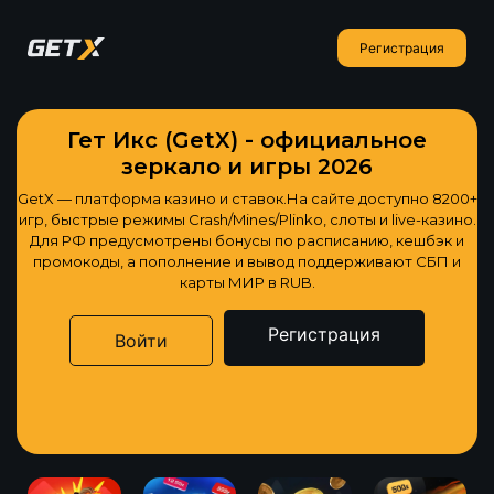
Регистрация
Гет Икс (GetX) - официальное
зеркало и игры 2026
GetX — платформа казино и ставок.На сайте доступно 8200+
игр, быстрые режимы Crash/Mines/Plinko, слоты и live-казино.
Для РФ предусмотрены бонусы по расписанию, кешбэк и
промокоды, а пополнение и вывод поддерживают СБП и
карты МИР в RUB.
Регистрация
Войти