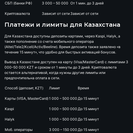
СБП (банки РФ)
3 000 – 50 000
От 1 мин. до 3 дней
Криптовалюта
Зависит от сети
Зависит от сети
Платежи и лимиты для Казахстана
Для Казахстана доступны депозиты картами, через Kaspi, Halyk, а
также пополнение со счета мобильного оператора
(Altel/Tele2/Kcell/Activ/Beeline). Время депозита также заявлено «в
течение 15 минут», что удобно для быстрых активаций бонусов.
Вывод в Казахстане доступен на карту (Visa/MasterCard) с лимитами 3
000–50 000 KZT и сроком от 1 минуты до 3 дней. Криптовалюта
остается альтернативой, когда нужны другие лимиты или
предпочтительна оплата в сети.
Способ (депозит, KZT)
Лимит
Время
Карты (VISA, MasterCard)
1 000 – 500 000
До 15 минут
Kaspi
1 000 – 500 000
До 15 минут
Halyk
1 000 – 500 000
До 15 минут
Моб. операторы
3 000 – 150 000
До 15 минут