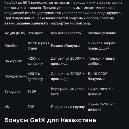
Кешбэк до 50% начисляется по итогам периода и учитывает ставки в
слотах и лайв-казино. Промежуточная сумма может меняться, а
следующий кешбэк доступен только после получения предыдущего.
При получении кешбэка начисляется бонусный оборот, поэтому
важно заранее оценивать, комфортен ли отыгрыш.
Акция (RUB)
Что дает
Как активировать
Важное условие
До 50% раз в
Сначала забрать
Кешбэк
Раздел «Бонусы»
3 дня
предыдущий
+25% к
Депозит от 2000₽ +
Только пятница/
Выходные
депозиту
промокод
суббота
+20% к
Депозит от 2000₽ +
До 10 000₽
Понедельник
депозиту
промокод
бонусами
Верификация через
Нужен хотя бы 1
Telegram
100₽
бота
депозит
Нужен хотя бы 1
VK
50₽
Подписка на группу
депозит
Бонусы GetX для Казахстана