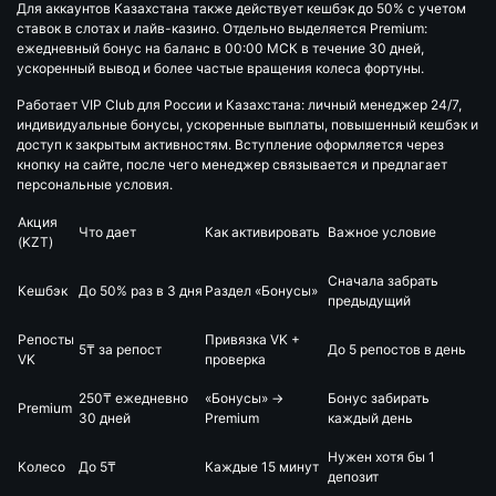
Для аккаунтов Казахстана также действует кешбэк до 50% с учетом
ставок в слотах и лайв-казино. Отдельно выделяется Premium:
ежедневный бонус на баланс в 00:00 МСК в течение 30 дней,
ускоренный вывод и более частые вращения колеса фортуны.
Работает VIP Club для России и Казахстана: личный менеджер 24/7,
индивидуальные бонусы, ускоренные выплаты, повышенный кешбэк и
доступ к закрытым активностям. Вступление оформляется через
кнопку на сайте, после чего менеджер связывается и предлагает
персональные условия.
Акция
Что дает
Как активировать
Важное условие
(KZT)
Сначала забрать
Кешбэк
До 50% раз в 3 дня
Раздел «Бонусы»
предыдущий
Репосты
Привязка VK +
5₸ за репост
До 5 репостов в день
VK
проверка
250₸ ежедневно
«Бонусы» →
Бонус забирать
Premium
30 дней
Premium
каждый день
Нужен хотя бы 1
Колесо
До 5₸
Каждые 15 минут
депозит