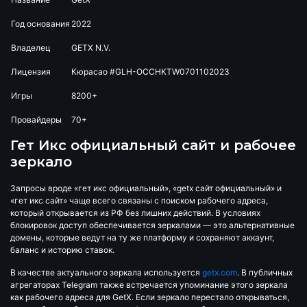
Год основания
2022
Владелец
GETX N.V.
Лицензия
Кюрасао #GLH-OCCHKTW0701102023
Игры
8200+
Провайдеры
70+
Гет Икс официальный сайт и рабочее
зеркало
Запросы вроде «гет икс официальный», «getx сайт официальный» и
«гет икс сайт» чаще всего связаны с поиском рабочего адреса,
который открывается из РФ без лишних действий. В условиях
блокировок доступ обеспечивается зеркалами — это альтернативные
домены, которые ведут на ту же платформу и сохраняют аккаунт,
баланс и историю ставок.
В качестве актуального зеркала используется
getx.com
. В публичных
агрегаторах Telegram также встречается упоминание этого зеркала
как рабочего адреса для GetX. Если зеркало перестало открываться,