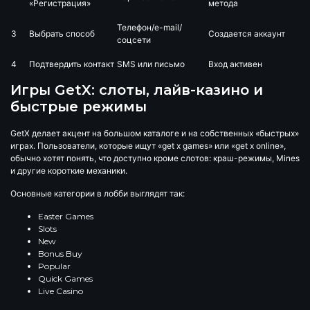
«Регистрация»
метода
Телефон/e-mail/
3
Выбрать способ
Создается аккаунт
соцсети
4
Подтвердить контакт
SMS или письмо
Вход активен
Игры GetX: слоты, лайв-казино и
быстрые режимы
GetX делает акцент на большом каталоге и на собственных «быстрых»
играх. Пользователи, которые ищут «get x games» или «get x online»,
обычно хотят понять, что доступно кроме слотов: краш-режимы, Mines
и другие короткие механики.
Основные категории в лобби выглядят так:
Easter Games
Slots
New
Bonus Buy
Popular
Quick Games
Live Casino