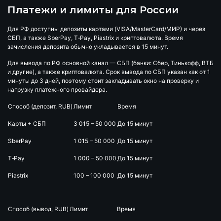
Платежи и лимиты для России
Для РФ доступны депозиты картами (VISA/MasterCard/МИР) и через
СБП, а также SberPay, T‑Pay, Piastrix и криптовалюта. Время
зачисления депозита обычно укладывается в 15 минут.
Для вывода по РФ основной канал — СБП (банки: Сбер, Тинькофф, ВТБ
и другие), а также криптовалюта. Срок вывода по СБП указан как от 1
минуты до 3 дней, поэтому стоит закладывать окно на проверку и
нагрузку платежного провайдера.
Способ (депозит, RUB)
Лимит
Время
Карты + СБП
3 015 – 50 000
До 15 минут
SberPay
1 015 – 50 000
До 15 минут
T‑Pay
1 000 – 50 000
До 15 минут
Piastrix
100 – 100 000
До 15 минут
Способ (вывод, RUB)
Лимит
Время