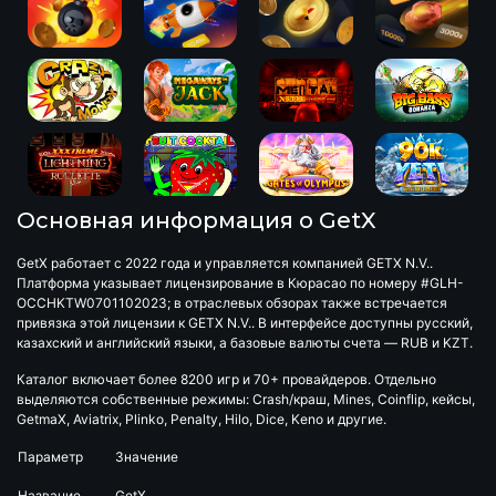
Основная информация о GetX
GetX работает с 2022 года и управляется компанией GETX N.V..
Платформа указывает лицензирование в Кюрасао по номеру #GLH-
OCCHKTW0701102023; в отраслевых обзорах также встречается
привязка этой лицензии к GETX N.V.. В интерфейсе доступны русский,
казахский и английский языки, а базовые валюты счета — RUB и KZT.
Каталог включает более 8200 игр и 70+ провайдеров. Отдельно
выделяются собственные режимы: Crash/краш, Mines, Coinflip, кейсы,
GetmaX, Aviatrix, Plinko, Penalty, Hilo, Dice, Keno и другие.
Параметр
Значение
Название
GetX