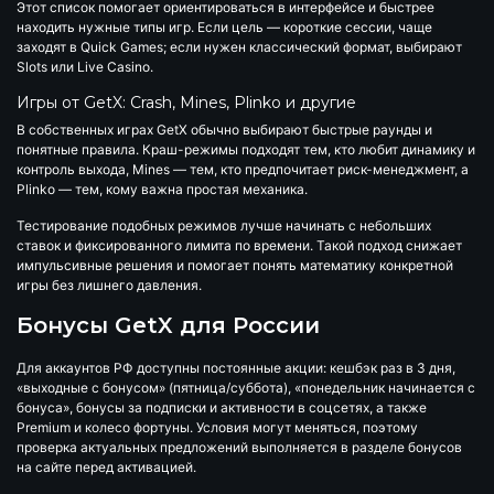
Этот список помогает ориентироваться в интерфейсе и быстрее
находить нужные типы игр. Если цель — короткие сессии, чаще
заходят в Quick Games; если нужен классический формат, выбирают
Slots или Live Casino.
Игры от GetX: Crash, Mines, Plinko и другие
В собственных играх GetX обычно выбирают быстрые раунды и
понятные правила. Краш-режимы подходят тем, кто любит динамику и
контроль выхода, Mines — тем, кто предпочитает риск-менеджмент, а
Plinko — тем, кому важна простая механика.
Тестирование подобных режимов лучше начинать с небольших
ставок и фиксированного лимита по времени. Такой подход снижает
импульсивные решения и помогает понять математику конкретной
игры без лишнего давления.
Бонусы GetX для России
Для аккаунтов РФ доступны постоянные акции: кешбэк раз в 3 дня,
«выходные с бонусом» (пятница/суббота), «понедельник начинается с
бонуса», бонусы за подписки и активности в соцсетях, а также
Premium и колесо фортуны. Условия могут меняться, поэтому
проверка актуальных предложений выполняется в разделе бонусов
на сайте перед активацией.