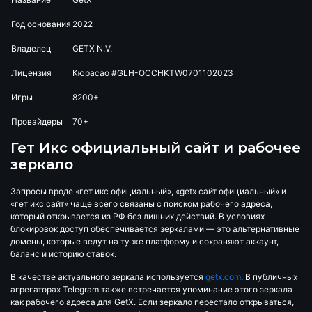
Год основания
2022
Владелец
GETX N.V.
Лицензия
Кюрасао #GLH-OCCHKTW0701102023
Игры
8200+
Провайдеры
70+
Гет Икс официальный сайт и рабочее
зеркало
Запросы вроде «гет икс официальный», «getx сайт официальный» и
«гет икс сайт» чаще всего связаны с поиском рабочего адреса,
который открывается из РФ без лишних действий. В условиях
блокировок доступ обеспечивается зеркалами — это альтернативные
домены, которые ведут на ту же платформу и сохраняют аккаунт,
баланс и историю ставок.
В качестве актуального зеркала используется
getx.com
. В публичных
агрегаторах Telegram также встречается упоминание этого зеркала
как рабочего адреса для GetX. Если зеркало перестало открываться,