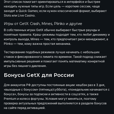
Этот список помогает ориентироваться в интерфейсе и быстрее
находить нужные типы игр. Если цель — короткие сессии, чаще
заходят в Quick Games; если нужен классический формат, выбирают
Slots или Live Casino.
Игры от GetX: Crash, Mines, Plinko и другие
В собственных играх GetX обычно выбирают быстрые раунды и
понятные правила. Краш-режимы подходят тем, кто любит динамику и
контроль выхода, Mines — тем, кто предпочитает риск-менеджмент, а
Plinko — тем, кому важна простая механика.
Тестирование подобных режимов лучше начинать с небольших
ставок и фиксированного лимита по времени. Такой подход снижает
импульсивные решения и помогает понять математику конкретной
игры без лишнего давления.
Бонусы GetX для России
Для аккаунтов РФ доступны постоянные акции: кешбэк раз в 3 дня,
«выходные с бонусом» (пятница/суббота), «понедельник начинается с
бонуса», бонусы за подписки и активности в соцсетях, а также
Premium и колесо фортуны. Условия могут меняться, поэтому
проверка актуальных предложений выполняется в разделе бонусов
на сайте перед активацией.