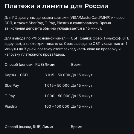
Платежи и лимиты для России
Для РФ доступны депозиты картами (VISA/MasterCard/МИР) и через
СБП, а также SberPay, T‑Pay, Piastrix и криптовалюта. Время
зачисления депозита обычно укладывается в 15 минут.
Для вывода по РФ основной канал — СБП (банки: Сбер, Тинькофф, ВТБ
и другие), а также криптовалюта. Срок вывода по СБП указан как от 1
минуты до 3 дней, поэтому стоит закладывать окно на проверку и
нагрузку платежного провайдера.
Способ (депозит, RUB)
Лимит
Время
Карты + СБП
3 015 – 50 000
До 15 минут
SberPay
1 015 – 50 000
До 15 минут
T‑Pay
1 000 – 50 000
До 15 минут
Piastrix
100 – 100 000
До 15 минут
Способ (вывод, RUB)
Лимит
Время