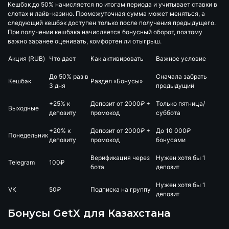
Кешбэк до 50% начисляется по итогам периода и учитывает ставки в
слотах и лайв-казино. Промежуточная сумма может меняться, а
следующий кешбэк доступен только после получения предыдущего.
При получении кешбэка начисляется бонусный оборот, поэтому
важно заранее оценивать, комфортен ли отыгрыш.
Акция (RUB)
Что дает
Как активировать
Важное условие
До 50% раз в
Сначала забрать
Кешбэк
Раздел «Бонусы»
3 дня
предыдущий
+25% к
Депозит от 2000₽ +
Только пятница/
Выходные
депозиту
промокод
суббота
+20% к
Депозит от 2000₽ +
До 10 000₽
Понедельник
депозиту
промокод
бонусами
Верификация через
Нужен хотя бы 1
Telegram
100₽
бота
депозит
Нужен хотя бы 1
VK
50₽
Подписка на группу
депозит
Бонусы GetX для Казахстана