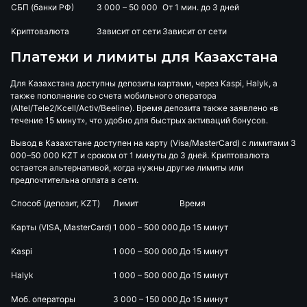
СБП (банки РФ)
3 000 – 50 000
От 1 мин. до 3 дней
Криптовалюта
Зависит от сети
Зависит от сети
Платежи и лимиты для Казахстана
Для Казахстана доступны депозиты картами, через Kaspi, Halyk, а
также пополнение со счета мобильного оператора
(Altel/Tele2/Kcell/Activ/Beeline). Время депозита также заявлено «в
течение 15 минут», что удобно для быстрых активаций бонусов.
Вывод в Казахстане доступен на карту (Visa/MasterCard) с лимитами 3
000–50 000 KZT и сроком от 1 минуты до 3 дней. Криптовалюта
остается альтернативой, когда нужны другие лимиты или
предпочтительна оплата в сети.
Способ (депозит, KZT)
Лимит
Время
Карты (VISA, MasterCard)
1 000 – 500 000
До 15 минут
Kaspi
1 000 – 500 000
До 15 минут
Halyk
1 000 – 500 000
До 15 минут
Моб. операторы
3 000 – 150 000
До 15 минут