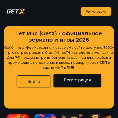
Регистрация
Гет Икс (GetX) - официальное
зеркало и игры 2026
GetX — платформа казино и ставок.На сайте доступно 8200+
игр, быстрые режимы Crash/Mines/Plinko, слоты и live-казино.
Для РФ предусмотрены бонусы по расписанию, кешбэк и
промокоды, а пополнение и вывод поддерживают СБП и
карты МИР в RUB.
Регистрация
Войти