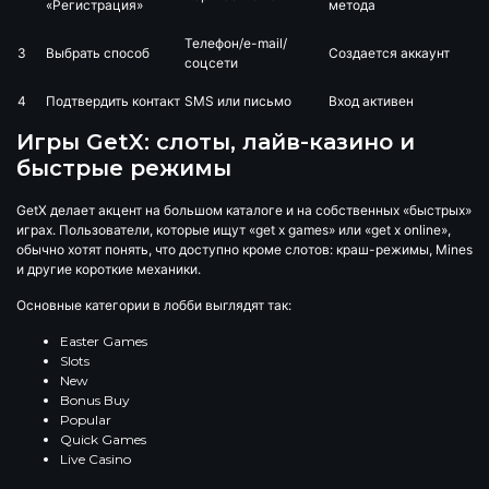
«Регистрация»
метода
Телефон/e-mail/
3
Выбрать способ
Создается аккаунт
соцсети
4
Подтвердить контакт
SMS или письмо
Вход активен
Игры GetX: слоты, лайв-казино и
быстрые режимы
GetX делает акцент на большом каталоге и на собственных «быстрых»
играх. Пользователи, которые ищут «get x games» или «get x online»,
обычно хотят понять, что доступно кроме слотов: краш-режимы, Mines
и другие короткие механики.
Основные категории в лобби выглядят так:
Easter Games
Slots
New
Bonus Buy
Popular
Quick Games
Live Casino