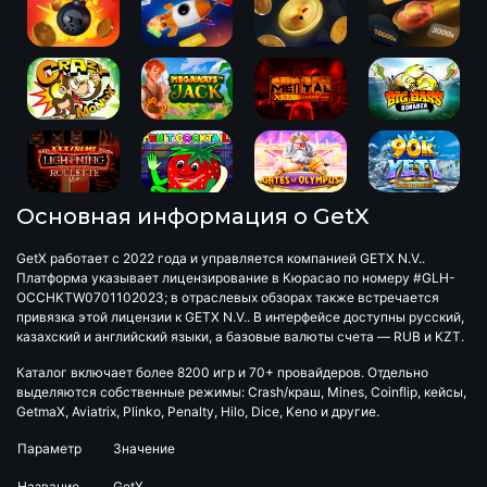
Основная информация о GetX
GetX работает с 2022 года и управляется компанией GETX N.V..
Платформа указывает лицензирование в Кюрасао по номеру #GLH-
OCCHKTW0701102023; в отраслевых обзорах также встречается
привязка этой лицензии к GETX N.V.. В интерфейсе доступны русский,
казахский и английский языки, а базовые валюты счета — RUB и KZT.
Каталог включает более 8200 игр и 70+ провайдеров. Отдельно
выделяются собственные режимы: Crash/краш, Mines, Coinflip, кейсы,
GetmaX, Aviatrix, Plinko, Penalty, Hilo, Dice, Keno и другие.
Параметр
Значение
Название
GetX