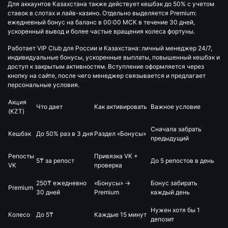
Для аккаунтов Казахстана также действует кешбэк до 50% с учетом
ставок в слотах и лайв-казино. Отдельно выделяется Premium:
ежедневный бонус на баланс в 00:00 МСК в течение 30 дней,
ускоренный вывод и более частые вращения колеса фортуны.
Работает VIP Club для России и Казахстана: личный менеджер 24/7,
индивидуальные бонусы, ускоренные выплаты, повышенный кешбэк и
доступ к закрытым активностям. Вступление оформляется через
кнопку на сайте, после чего менеджер связывается и предлагает
персональные условия.
Акция
Что дает
Как активировать
Важное условие
(KZT)
Сначала забрать
Кешбэк
До 50% раз в 3 дня
Раздел «Бонусы»
предыдущий
Репосты
Привязка VK +
5₸ за репост
До 5 репостов в день
VK
проверка
250₸ ежедневно
«Бонусы» →
Бонус забирать
Premium
30 дней
Premium
каждый день
Нужен хотя бы 1
Колесо
До 5₸
Каждые 15 минут
депозит